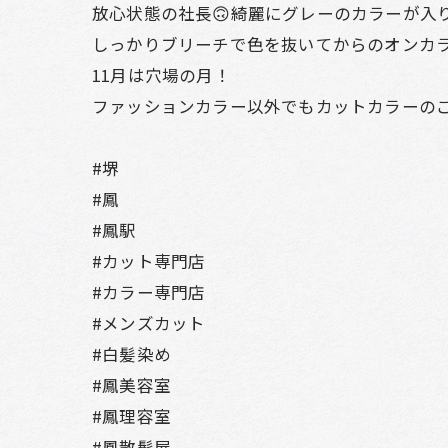
放心状態の社長🙃綺麗にグレーのカラーが入
しっかりブリーチで色を抜いてからのオンカラ
11月は穴場の月！
ファッションカラー以外でもカットカラーのご
#堺
#鳳
#鳳駅
#カット専門店
#カラー専門店
#メンズカット
#白髪染め
#鳳美容室
#鳳理容室
#鳳散髪屋