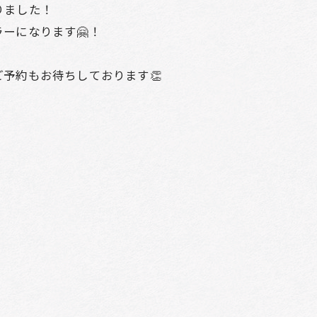
りました！
ーになります🤗！
予約もお待ちしております👏