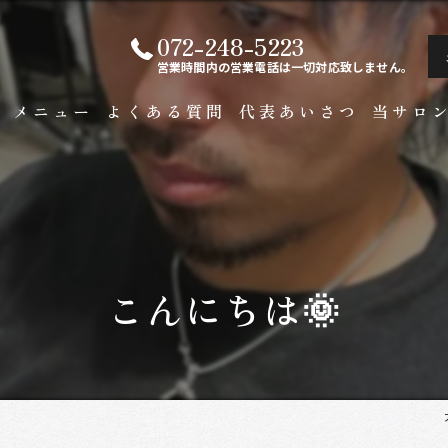
072-248-5223
営業時間内の営業電話は一切対応致しません。
ト
メニュー
よくある質問
代表あいさつ
当サロ
白髪染め
メンズ
カラー
こんにちは🌞
ビジネス
縮毛矯正