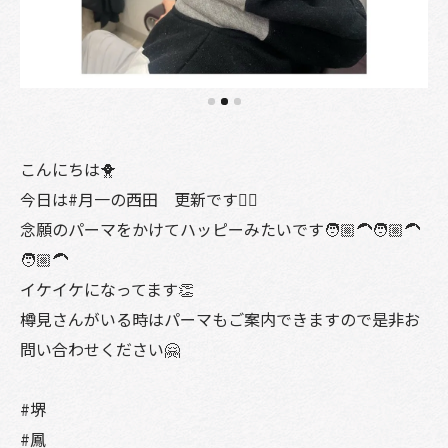
こんにちは🐥
今日は#月一の西田 更新です🙂‍↕️
念願のパーマをかけてハッピーみたいです🧑🏼‍🦱🧑🏼‍🦱
🧑🏼‍🦱
イケイケになってます👏
樽見さんがいる時はパーマもご案内できますので是非お
問い合わせください🤗
#堺
#鳳