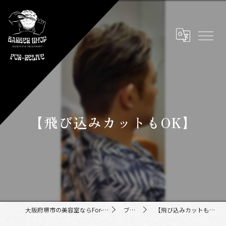
【飛び込みカットもOK】
大阪府堺市の美容室ならFor-Relive
ブログ
【飛び込みカットもOK】