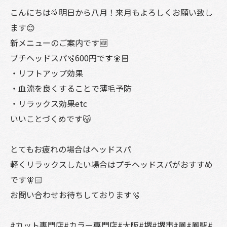
こんにちは🌞明日から八月！来月もよろしくお願い致し
ます😊
新メニューのご案内です🆕
プチヘッドスパ🫧600円です🧚🏻
・リフトアップ効果
・血流を良くすることで薄毛予防
・リラックス効果etc
いいことづくめです😽
とてもお疲れの場合はヘッドスパ
軽くリラックスしたい場合はプチヘッドスパがおすすめ
です🧚🏻
お問い合わせお待ちしております🫧
#カット専門店#カラー専門店#大阪#堺#堺市#鳳#鳳駅#