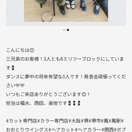
こんにちは😊
三兄弟のお客様！3人とも6ミリツーブロックにしていま
す💈
ダンスに夢中の将来有望な3人です！発表会頑張ってくだ
さい🎌🎌
いつもご来店ありがとうございます😊！
担当は福水、西田、奥地です💈💈💈
#カット専門店#カラー専門店#大阪#堺#堺市#鳳#鳳駅#
おおとりウイングス#ヘアカット#ヘアカラー#関西#ボブ