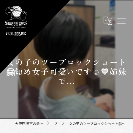
女の子のツーブロックショート
🤗短め女子可愛いです☺️💙姉妹
で...
大阪府堺市の美容室ならFor-Relive
ブログ
女の子のツーブロックショート🤗短め女子可愛いです☺️💙姉妹で...