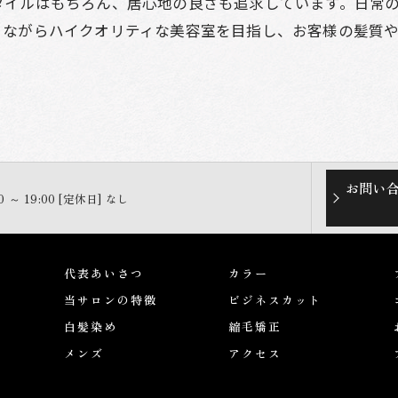
タイルはもちろん、居心地の良さも追求しています。日常
りながらハイクオリティな美容室を目指し、お客様の髪質
お問い
0 ～ 19:00 [定休日] なし
代表あいさつ
カラー
当サロンの特徴
ビジネスカット
白髪染め
縮毛矯正
メンズ
アクセス