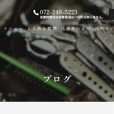
072-248-5223
営業時間内の営業電話は一切対応致しません。
ト
メニュー
よくある質問
代表あいさつ
当サロ
白髪染め
メンズ
カラー
ブログ
ビジネス
縮毛矯正